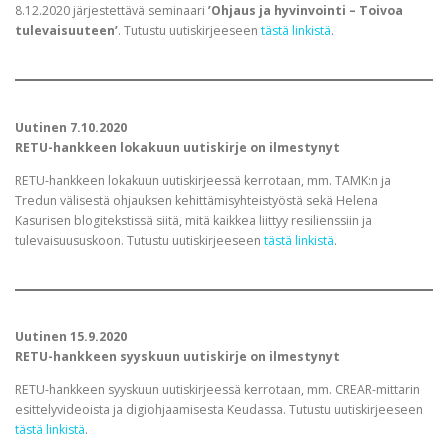
8.12.2020 järjestettävä seminaari
’Ohjaus ja hyvinvointi – Toivoa
tulevaisuuteen’
. Tutustu uutiskirjeeseen
tästä linkistä
.
Uutinen 7.10.2020
RETU-hankkeen lokakuun uutiskirje on ilmestynyt
RETU-hankkeen lokakuun uutiskirjeessä kerrotaan, mm. TAMK:n ja
Tredun välisestä ohjauksen kehittämisyhteistyöstä sekä Helena
Kasurisen blogitekstissä siitä, mitä kaikkea liittyy resilienssiin ja
tulevaisuususkoon. Tutustu uutiskirjeeseen
tästä linkistä
.
Uutinen 15.9.2020
RETU-hankkeen syyskuun uutiskirje on ilmestynyt
RETU-hankkeen syyskuun uutiskirjeessä kerrotaan, mm. CREAR-mittarin
esittelyvideoista ja digiohjaamisesta Keudassa. Tutustu uutiskirjeeseen
tästä linkistä
.