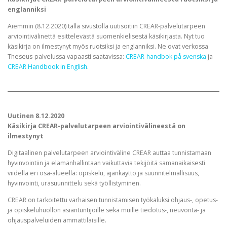
englanniksi
Aiemmin (8.12.2020) tällä sivustolla uutisoitiin CREAR-palvelutarpeen
arviointivälinettä esittelevästä suomenkielisestä käsikirjasta. Nyt tuo
käsikirja on ilmestynyt myös ruotsiksi ja englanniksi. Ne ovat verkossa
Theseus-palvelussa vapaasti saatavissa:
CREAR-handbok på svenska
ja
CREAR Handbook in English
.
Uutinen 8.12.2020
Käsikirja CREAR-palvelutarpeen arviointivälineestä on
ilmestynyt
Digitaalinen palvelutarpeen arviointiväline CREAR auttaa tunnistamaan
hyvinvointiin ja elämänhallintaan vaikuttavia tekijöitä samanaikaisesti
viidellä eri osa-alueella: opiskelu, ajankäyttö ja suunnitelmallisuus,
hyvinvointi, urasuunnittelu sekä työllistyminen.
CREAR on tarkoitettu varhaisen tunnistamisen työkaluksi ohjaus-, opetus-
ja opiskeluhuollon asiantuntijoille sekä muille tiedotus-, neuvonta- ja
ohjauspalveluiden ammattilaisille.