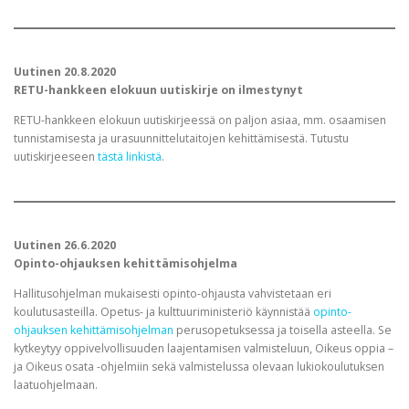
Uutinen 20.8.2020
RETU-hankkeen elokuun uutiskirje on ilmestynyt
RETU-hankkeen elokuun uutiskirjeessä on paljon asiaa, mm. osaamisen
tunnistamisesta ja urasuunnittelutaitojen kehittämisestä. Tutustu
uutiskirjeeseen
tästä linkistä
.
Uutinen 26.6.2020
Opinto-ohjauksen kehittämisohjelma
Hallitusohjelman mukaisesti opinto-ohjausta vahvistetaan eri
koulutusasteilla. Opetus- ja kulttuuriministeriö käynnistää
opinto-
ohjauksen kehittämisohjelman
perusopetuksessa ja toisella asteella. Se
kytkeytyy oppivelvollisuuden laajentamisen valmisteluun, Oikeus oppia –
ja Oikeus osata -ohjelmiin sekä valmistelussa olevaan lukiokoulutuksen
laatuohjelmaan.