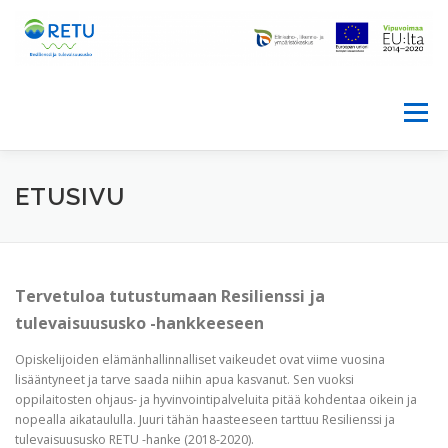
Siirry
sisältöön
Valikko
ETUSIVU
HANKE
ETUSIVU
PALVELUTARPEEN ARVIOINTIVÄLINE
KONSORTIO
Tervetuloa tutustumaan Resilienssi ja
tulevaisuususko -hankkeeseen
BLOGI
YHTEYSTIEDOT
MATERIAALIT
Opiskelijoiden elämänhallinnalliset vaikeudet ovat viime vuosina
lisääntyneet ja tarve saada niihin apua kasvanut. Sen vuoksi
oppilaitosten ohjaus- ja hyvinvointipalveluita pitää kohdentaa oikein ja
RETU IN ENGLISH
nopealla aikataululla. Juuri tähän haasteeseen tarttuu Resilienssi ja
tulevaisuususko RETU -hanke (2018-2020).