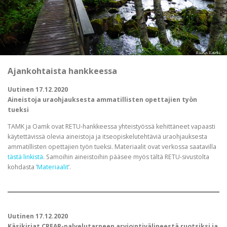
Ajankohtaista hankkeessa
Uutinen 17.12.2020
Aineistoja uraohjauksesta ammatillisten opettajien työn
tueksi
TAMK ja Oamk ovat RETU-hankkeessa yhteistyössä kehittäneet vapaasti
käytettävissä olevia aineistoja ja itseopiskelutehtäviä uraohjauksesta
ammatillisten opettajien työn tueksi. Materiaalit ovat verkossa saatavilla
tästä linkistä
. Samoihin aineistoihin pääsee myös tältä RETU-sivustolta
kohdasta ’
Materiaalit
’.
Uutinen 17.12.2020
Käsikirjat CREAR-palvelutarpeen arvio
i
ntivälineestä ruotsiksi ja