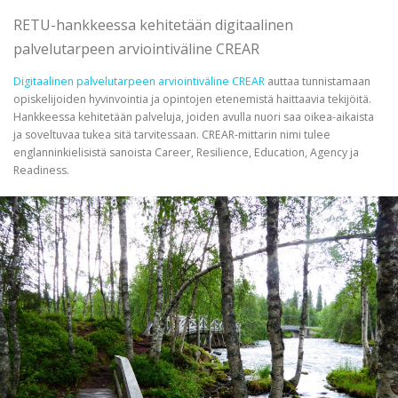
RETU-hankkeessa kehitetään digitaalinen
palvelutarpeen arviointiväline CREAR
Digitaalinen palvelutarpeen arviointiväline CREAR
auttaa tunnistamaan
opiskelijoiden hyvinvointia ja opintojen etenemistä haittaavia tekijöitä.
Hankkeessa kehitetään palveluja, joiden avulla nuori saa oikea-aikaista
ja soveltuvaa tukea sitä tarvitessaan. CREAR-mittarin nimi tulee
englanninkielisistä sanoista Career, Resilience, Education, Agency ja
Readiness.