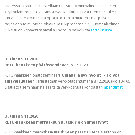
Uudessa käsikirjassa esitellään CREAR-arviointiväline sekä sen erilaiset
käyttötilanteet ja soveltamistavat. Käsikirjan tavoitteena on tukea
CREAR:n integroitumista oppilaitosten ja muiden TNO-palveluja
tarjoavien toimijoiden ohjaus- ja tukiprosesseihin. Suomenkielinen
julkaisu on vapaasti saatavilla Theseus-palvelussa
tästä linkistä
.
Uutinen 9.11.2020
RETU-hankkeen
päätösseminaari 8.12.2020
RETU-hankkeen päätöseminaari
’Ohjaus ja hyvinvointi – Toivoa
tulevaisuuteen’
järjestetään verkkotapahtumana 8.12.2020 (klo 10-16).
Lisätietoa seminaarista saa tältä verkkosivulta kohdasta
’Tapahtumat’
.
Uutinen 9.11.2020
RETU-hankkeen marraskuun uutiskirje on ilmestynyt
RETU-hankkeen marraskuun uutiskirjeen pääasiallisena sisältönä on