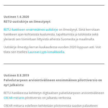
Uutinen 1.6.2020
RETU-uutiskirje on ilmestynyt
RETU-hankkeen ensimmäinen uutiskirje
on ilmestynyt. Siinä kerrotaan
hankkeen ajan-kohtaisista kuulumista, tapahtumista ja tuloksista sekä
yleisesti sen toimintaan liittyvistä aiheista Suomesta ja maailmalta.
Uutiskirje ilmestyy kerran kuukaudessa vuoden 2020 loppuun asti. Voit
tilata sen itsellesi
Laurean Lyyti-lomakkeella
.
Uutinen 8.8.2019
Palvelutarpeen arviointivälineen ensimmäinen pilottiversio on
nyt julkaistu
RETU-hankkeessa kehitetyn digitaalisen palvelutarpeen arviointivälineen
CREAR-mittarin
pilottiversio on julkaistu verkossa.
CREAR-mittaria edelleen kehitetään pilotoinnista saadun palautteen