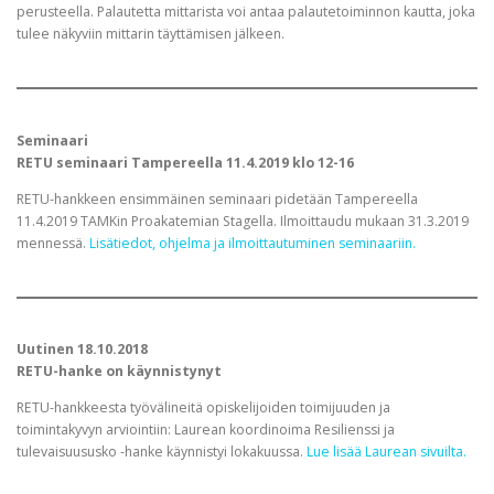
perusteella. Palautetta mittarista voi antaa palautetoiminnon kautta, joka
tulee näkyviin mittarin täyttämisen jälkeen.
Seminaari
RETU seminaari Tampereella 11.4.2019 klo 12-16
RETU-hankkeen ensimmäinen seminaari pidetään Tampereella
11.4.2019 TAMKin Proakatemian Stagella. Ilmoittaudu mukaan 31.3.2019
mennessä.
Lisätiedot, ohjelma ja ilmoittautuminen seminaariin.
Uutinen 18.10.2018
RETU-hanke on käynnistynyt
RETU-hankkeesta työvälineitä opiskelijoiden toimijuuden ja
toimintakyvyn arviointiin: Laurean koordinoima Resilienssi ja
tulevaisuususko -hanke käynnistyi lokakuussa.
Lue lisää Laurean sivuilta.