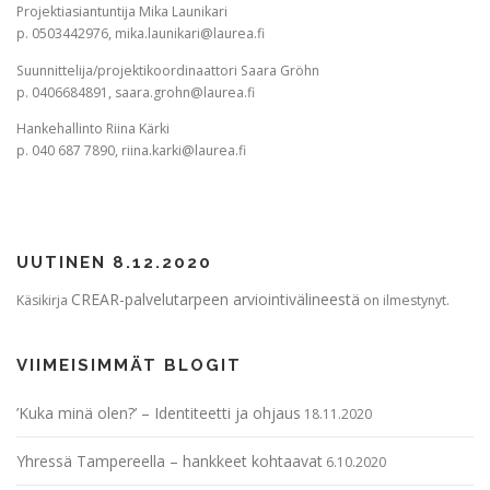
Projektiasiantuntija Mika Launikari
p. 0503442976, mika.launikari@laurea.fi
Suunnittelija/projektikoordinaattori Saara Gröhn
p. 0406684891, saara.grohn@laurea.fi
Hankehallinto Riina Kärki
p. 040 687 7890, riina.karki@laurea.fi
UUTINEN 8.12.2020
CREAR-palvelutarpeen arviointivälineestä
Käsikirja
on ilmestynyt.
VIIMEISIMMÄT BLOGIT
’Kuka minä olen?’ – Identiteetti ja ohjaus
18.11.2020
Yhressä Tampereella – hankkeet kohtaavat
6.10.2020