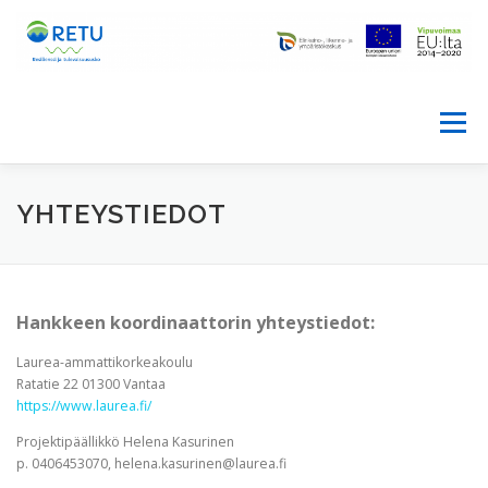
Siirry
sisältöön
Valikko
ETUSIVU
HANKE
YHTEYSTIEDOT
PALVELUTARPEEN ARVIOINTIVÄLINE
KONSORTIO
Hankkeen koordinaattorin yhteystiedot:
Laurea-ammattikorkeakoulu
BLOGI
YHTEYSTIEDOT
MATERIAALIT
Ratatie 22 01300 Vantaa
https://www.laurea.fi/
Projektipäällikkö Helena Kasurinen
RETU IN ENGLISH
p. 0406453070, helena.kasurinen@laurea.fi