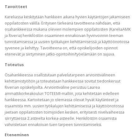
Tavoitteet
Kareliassa keskitytään hankkeen aikana hyvien käytäntöjen jakamiseen
oppilaitosten välillä. Erityisen tärkeänä tavoitteena nähdään, että
osahankkeessa mukana olevien molempien oppilaitosten (KareliaAMK
ja Riveria) henkilöstön osaaminen ennakoivan hyvinvoinnin teeman
tunnistamisessa ja uusien työkalujen kehittämisessä ja käyttöönotossa
syvenee ja kehittyy. Tavoitteena on, että opiskelijoiden opinnot
etenevät ja siirtyminen jatko-opintoihin/työelämään on sujuva.
Toteutus
Osahankkeessa osallistutaan palvelutarpeen arviointivälineen
kehittämistyöhön ja toteutetaan hankkeessa sovitut tiedonkeruut
Riverian opiskelijoilta. Arviointiväline perustuu Laurea
ammattikorkeakoulun TOTEEMI-malliin, jota kehitetään edelleen
hankkeessa. Kartoitetaan jo olemassa olevat hyvät käytänteet ja
osaamista mm. uusien työkalujen kehittämisessä ja käyttöönotossa
jaetaan oppilaitosten toimijoiden kesken, erityisesti nivelvaiheessa
siirryttäessä 2.asteelta korkea-asteelle. Henkilöstön osaamista
vahvistetaan ennakoivan tuen tarpeen tunnistamiseksi.
Eteneminen