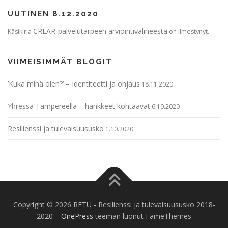
UUTINEN 8.12.2020
CREAR-palvelutarpeen arviointivälineestä
Käsikirja
on ilmestynyt.
VIIMEISIMMÄT BLOGIT
’Kuka minä olen?’ – Identiteetti ja ohjaus
18.11.2020
Yhressä Tampereella – hankkeet kohtaavat
6.10.2020
Resilienssi ja tulevaisuususko
1.10.2020
Copyright © 2026 RETU - Resilienssi ja tulevaisuususko 2018-
2020
–
OnePress
teeman luonut FameThemes