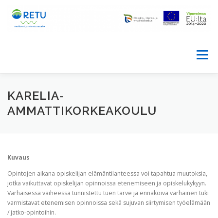
Siirry
sisältöön
Valikko
ETUSIVU
HANKE
KARELIA-
AMMATTIKORKEAKOULU
PALVELUTARPEEN ARVIOINTIVÄLINE
KONSORTIO
Kuvaus
BLOGI
YHTEYSTIEDOT
MATERIAALIT
Opintojen aikana opiskelijan elämäntilanteessa voi tapahtua muutoksia,
jotka vaikuttavat opiskelijan opinnoissa etenemiseen ja opiskelukykyyn.
Varhaisessa vaiheessa tunnistettu tuen tarve ja ennakoiva varhainen tuki
RETU IN ENGLISH
varmistavat etenemisen opinnoissa sekä sujuvan siirtymisen työelämään
/ jatko-opintoihin.