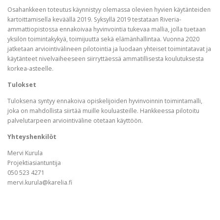
Osahankkeen toteutus käynnistyy olemassa olevien hyvien käytänteiden
kartoittamisella keväällä 2019. Syksyllä 2019 testataan Riveria-
ammattiopistossa ennakoivaa hyvinvointia tukevaa mallia, jolla tuetaan
yksilön toimintakykyä, toimijuutta sekä elämänhallintaa. Vuonna 2020
jatketaan arviointivälineen pilotointia ja luodaan yhteiset toimintatavat ja
käytänteet nivelvaiheeseen siirryttäessä ammatillisesta koulutuksesta
korkea-asteelle.
Tulokset
Tuloksena syntyy ennakoiva opiskelijoiden hyvinvoinnin toimintamalli,
joka on mahdollista siirtää muille kouluasteille. Hankkeessa pilotoitu
palvelutarpeen arviointiväline otetaan käyttöön.
Yhteyshenkilöt
Mervi Kurula
Projektiasiantuntija
050 523 4271
mervi.kurula@karelia.fi