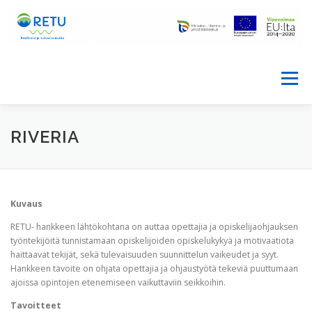
Siirry
sisältöön
Valikko
ETUSIVU
HANKE
RIVERIA
PALVELUTARPEEN ARVIOINTIVÄLINE
KONSORTIO
Kuvaus
RETU- hankkeen lähtökohtana on auttaa opettajia ja opiskelijaohjauksen
BLOGI
YHTEYSTIEDOT
MATERIAALIT
työntekijöitä tunnistamaan opiskelijoiden opiskelukykyä ja motivaatiota
haittaavat tekijät, sekä tulevaisuuden suunnittelun vaikeudet ja syyt.
Hankkeen tavoite on ohjata opettajia ja ohjaustyötä tekeviä puuttumaan
ajoissa opintojen etenemiseen vaikuttaviin seikkoihin.
RETU IN ENGLISH
Tavoitteet