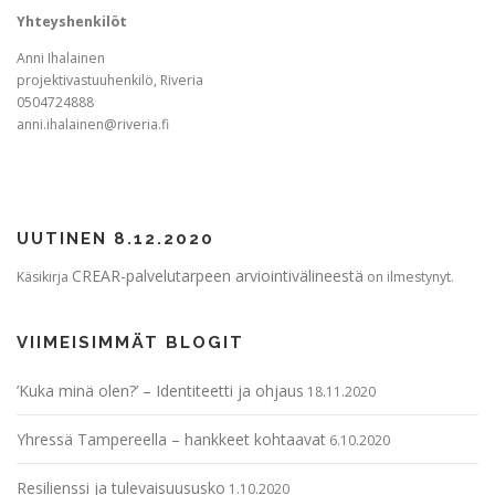
Yhteyshenkilöt
Anni Ihalainen
projektivastuuhenkilö, Riveria
0504724888
anni.ihalainen@riveria.fi
UUTINEN 8.12.2020
CREAR-palvelutarpeen arviointivälineestä
Käsikirja
on ilmestynyt.
VIIMEISIMMÄT BLOGIT
’Kuka minä olen?’ – Identiteetti ja ohjaus
18.11.2020
Yhressä Tampereella – hankkeet kohtaavat
6.10.2020
Resilienssi ja tulevaisuususko
1.10.2020