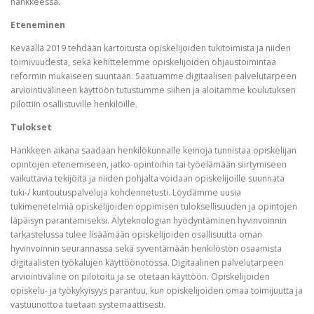
hankkeessa.
Eteneminen
Keväällä 2019 tehdään kartoitusta opiskelijoiden tukitoimista ja niiden
toimivuudesta, sekä kehittelemme opiskelijoiden ohjaustoimintaa
reformin mukaiseen suuntaan. Saatuamme digitaalisen palvelutarpeen
arviointivälineen käyttöön tutustumme siihen ja aloitamme koulutuksen
pilottiin osallistuville henkilöille.
Tulokset
Hankkeen aikana saadaan henkilökunnalle keinoja tunnistaa opiskelijan
opintojen etenemiseen, jatko-opintoihin tai työelämään siirtymiseen
vaikuttavia tekijöitä ja niiden pohjalta voidaan opiskelijoille suunnata
tuki-/ kuntoutuspalveluja kohdennetusti. Löydämme uusia
tukimenetelmiä opiskelijoiden oppimisen tuloksellisuuden ja opintojen
läpäisyn parantamiseksi. Älyteknologian hyödyntäminen hyvinvoinnin
tarkastelussa tulee lisäämään opiskelijoiden osallisuutta oman
hyvinvoinnin seurannassa sekä syventämään henkilöstön osaamista
digitaalisten työkalujen käyttöönotossa. Digitaalinen palvelutarpeen
arviointiväline on pilotoitu ja se otetaan käyttöön. Opiskelijoiden
opiskelu- ja työkykyisyys parantuu, kun opiskelijoiden omaa toimijuutta ja
vastuunottoa tuetaan systemaattisesti.