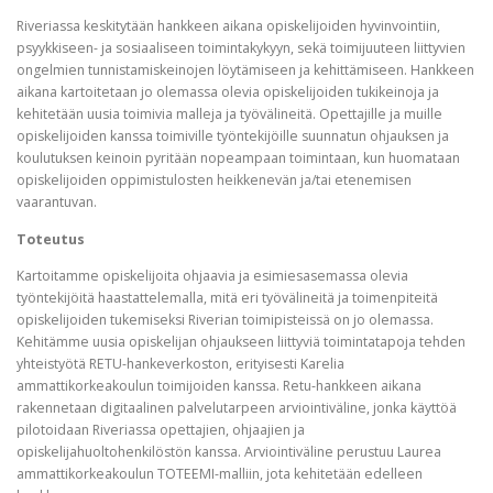
Riveriassa keskitytään hankkeen aikana opiskelijoiden hyvinvointiin,
psyykkiseen- ja sosiaaliseen toimintakykyyn, sekä toimijuuteen liittyvien
ongelmien tunnistamiskeinojen löytämiseen ja kehittämiseen. Hankkeen
aikana kartoitetaan jo olemassa olevia opiskelijoiden tukikeinoja ja
kehitetään uusia toimivia malleja ja työvälineitä. Opettajille ja muille
opiskelijoiden kanssa toimiville työntekijöille suunnatun ohjauksen ja
koulutuksen keinoin pyritään nopeampaan toimintaan, kun huomataan
opiskelijoiden oppimistulosten heikkenevän ja/tai etenemisen
vaarantuvan.
Toteutus
Kartoitamme opiskelijoita ohjaavia ja esimiesasemassa olevia
työntekijöitä haastattelemalla, mitä eri työvälineitä ja toimenpiteitä
opiskelijoiden tukemiseksi Riverian toimipisteissä on jo olemassa.
Kehitämme uusia opiskelijan ohjaukseen liittyviä toimintatapoja tehden
yhteistyötä RETU-hankeverkoston, erityisesti Karelia
ammattikorkeakoulun toimijoiden kanssa. Retu-hankkeen aikana
rakennetaan digitaalinen palvelutarpeen arviointiväline, jonka käyttöä
pilotoidaan Riveriassa opettajien, ohjaajien ja
opiskelijahuoltohenkilöstön kanssa. Arviointiväline perustuu Laurea
ammattikorkeakoulun TOTEEMI-malliin, jota kehitetään edelleen