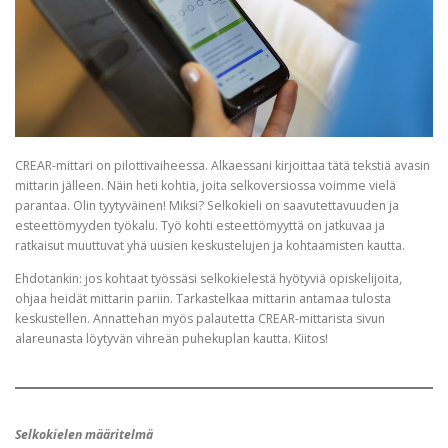
CREAR-mittari on pilottivaiheessa. Alkaessani kirjoittaa tätä tekstiä avasin
mittarin jälleen. Näin heti kohtia, joita selkoversiossa voimme vielä
parantaa. Olin tyytyväinen! Miksi? Selkokieli on saavutettavuuden ja
esteettömyyden työkalu. Työ kohti esteettömyyttä on jatkuvaa ja
ratkaisut muuttuvat yhä uusien keskustelujen ja kohtaamisten kautta.
Ehdotankin: jos kohtaat työssäsi selkokielestä hyötyviä opiskelijoita,
ohjaa heidät mittarin pariin. Tarkastelkaa mittarin antamaa tulosta
keskustellen. Annattehan myös palautetta CREAR-mittarista sivun
alareunasta löytyvän vihreän puhekuplan kautta. Kiitos!
Selkokielen määritelmä