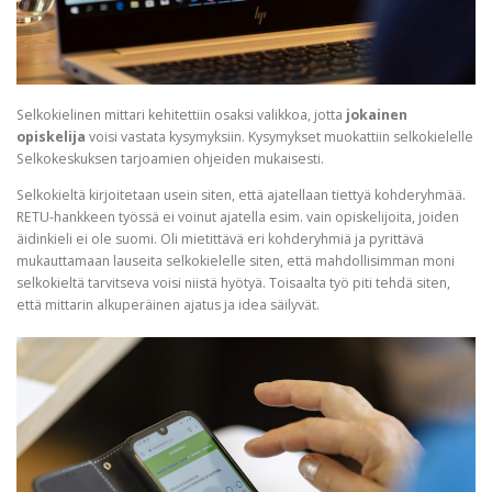
Selkokielinen mittari kehitettiin osaksi valikkoa, jotta
jokainen
opiskelija
voisi vastata kysymyksiin. Kysymykset muokattiin selkokielelle
Selkokeskuksen tarjoamien ohjeiden mukaisesti.
Selkokieltä kirjoitetaan usein siten, että ajatellaan tiettyä kohderyhmää.
RETU-hankkeen työssä ei voinut ajatella esim. vain opiskelijoita, joiden
äidinkieli ei ole suomi. Oli mietittävä eri kohderyhmiä ja pyrittävä
mukauttamaan lauseita selkokielelle siten, että mahdollisimman moni
selkokieltä tarvitseva voisi niistä hyötyä. Toisaalta työ piti tehdä siten,
että mittarin alkuperäinen ajatus ja idea säilyvät.