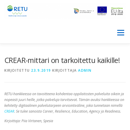
Siirry
sisältöön
Valikko
ETUSIVU
HANKE
CREAR-mittari on tarkoitettu kaikille!
KIRJOITETTU
23.9.2019
KIRJOITTAJA
ADMIN
PALVELUTARPEEN ARVIOINTIVÄLINE
KONSORTIO
RETU-hankkeessa on tavoitteena kohdentaa oppilaitosten palveluita oikein ja
BLOGI
YHTEYSTIEDOT
MATERIAALIT
nopeasti juuri heille, jotka palveluja tarvitsevat. Tämän avuksi hankkeessa on
kehitetty digitaalinen palvelutarpeen arviointiväline, joka tunnetaan nimellä
CREAR
. Se tulee sanoista Career, Resilience, Education, Agency ja Readiness.
RETU IN ENGLISH
Kirjoittaja: Piia Virtanen, Spesia