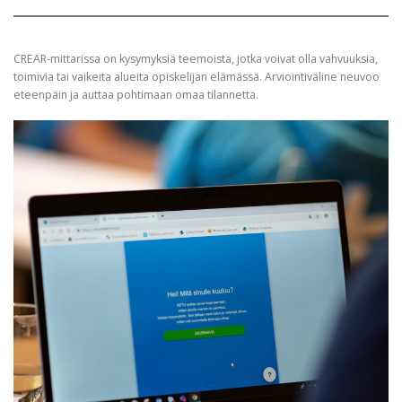
CREAR-mittarissa on kysymyksiä teemoista, jotka voivat olla vahvuuksia,
toimivia tai vaikeita alueita opiskelijan elämässä. Arviointiväline neuvoo
eteenpäin ja auttaa pohtimaan omaa tilannetta.