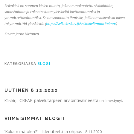
Selkokieli on suomen kielen muoto, joka on mukautettu sisällöltään,
sanastoltaan ja rakenteeltaan yleiskieltä luettavammaksi ja
ymmärrettävämmäksi. Se on suunnattu ihmisille, joilla on vaikeuksia lukea
tai ymmärtää yleiskieltä. (
https://selkokeskus.fi/selkokieli/maaritelma/
)
Kuvat: Jarno Virtanen
KATEGORIASSA
BLOGI
UUTINEN 8.12.2020
CREAR-palvelutarpeen arviointivälineestä
Käsikirja
on ilmestynyt.
VIIMEISIMMÄT BLOGIT
’Kuka minä olen?’ – Identiteetti ja ohjaus
18.11.2020